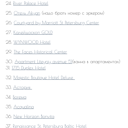
24.
River Palace Hotel
25.
Отель Akyan
(надо брать номер с эркером)
26.
Courtyard by Marriott St Petersburg Center
27.
Калейдоскоп GOLD
28.
WYNWOOD Hotel
29.
The Faces Historical Center
30.
Apartment Liteyniy avenue 51
(ванна в апартаментах)
31.
1715 Duplex Hotel
32.
Majestic Boutique Hotel Deluxe
33.
Астория
34.
Богема
35.
Acqualina
36.
New Horizon Bonvita
37.
Renaissance St. Petersburg Baltic Hotel