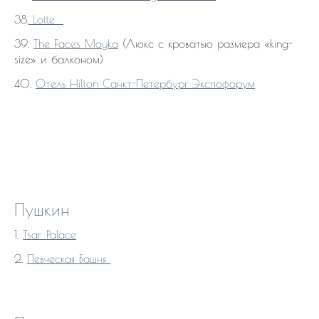
38.
Lotte
39.
The Faces Moyka
(Люкс с кроватью размера «king-
size» и балконом)
40.
Отель Hilton Санкт-Петербург Экспофорум
Пушкин
1.
Tsar Palace
2.
Певческая Башня