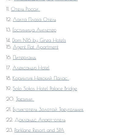
11.
Отель Росси
12.
Лахта Плаза Отель
13.
Гостиница Англетер
14.
Dom N16 by Ginza Hotels
15.
Agent Flat Apartment
16.
Питерлэнд
17.
Александр Hotel
18.
Коринтия Невский Палас
19.
Solo Sokos Hotel Palace Bridge
20.
Трезини
21.
Бутик-отель Золотой Треугольник
22.
Докландс Апарт-отель
23.
Parklane Resort and SPA