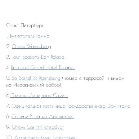
Санкт-Петербург
1.
Бутик-отель Гамма
2.
Отель Wawelberg
3.
Four Seasons Lion Palace
4.
Belmond Grand Hotel Europe
5.
So Sofitel St Petersburg
(номер с террасой и видом
на Исаакиевский собор)
6.
Талион Империал Отель
7.
Официальная гостиница Государственного Эрмитажа
8.
Crowne Plaza на Лиговском
9.
Отель Санкт-Петербург
10.
Александр Хаус Бутик-отель