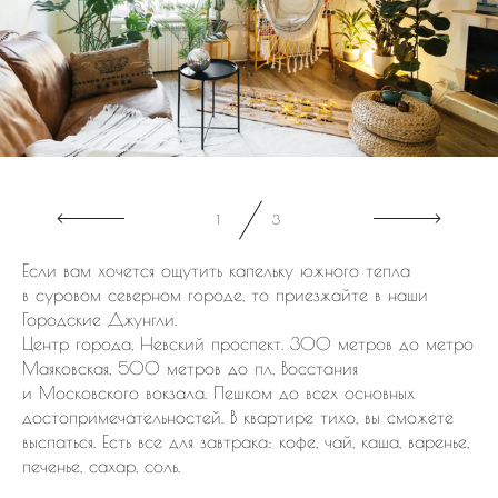
1
3
Если вам хочется ощутить капельку южного тепла
в суровом северном городе, то приезжайте в наши
Городские Джунгли.
Центр города, Невский проспект. 300 метров до метро
Маяковская, 500 метров до пл. Восстания
и Московского вокзала. Пешком до всех основных
достопримечательностей. В квартире тихо, вы сможете
выспаться. Есть все для завтрака: кофе, чай, каша, варенье,
печенье, сахар, соль.