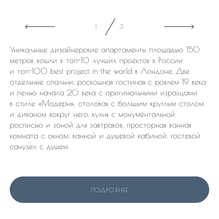
1
3
Уникальные дизайнерские апартаменты площадью 150
метров вошли в топ-10 лучших проектов в России
и топ-100 best project in the world в Лондоне. Две
отдельные спальни, роскошная гостиная с роялем 19 века
и печью начала 20 века с оригинальными изразцами
в стиле «Модерн», столовая с большим круглым столом
и диваном вокруг него, кухня с монументальной
росписью и зоной для завтраков, просторная ванная
комната с окном, ванной и душевой кабиной, гостевой
санузел с душем.
ПОДРОБНЕЕ