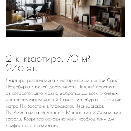
2-к. квартира, 70 м²,
2/6 эт.
Квартира расположена в историческом центре Санкт-
Петербурга в пешей доступности Невский проспект,
от которого легко можно добраться до всех ключевых
достопримечательностей Санкт-Петербурга — Станции
метро Пл. Восстания, Маяковская, Чернышевская,
Пл. Александра Невского; — Московский и Ладожский
вокзалы; Квартира оснащена всем необходимым для
комфортного проживания.