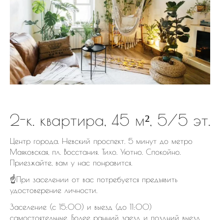
2-к. квартира, 45 м², 5/5 эт.
Центр города. Невский проспект. 5 минут до метро
Маяковская, пл. Восстания. Тихо. Уютно. Спокойно.
Приезжайте, вам у нас понравится.
☝️При заселении от вас потребуется предъявить
удостоверение личности.
Заселение (с 15:00) и выезд (до 11:00)
самостоятельные. Более ранний заезд и поздний выезд